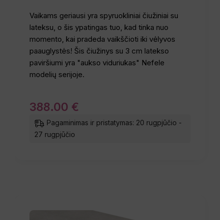
Vaikams geriausi yra spyruokliniai čiužiniai su
lateksu, o šis ypatingas tuo, kad tinka nuo
momento, kai pradeda vaikščioti iki vėlyvos
paauglystės! Šis čiužinys su 3 cm latekso
paviršiumi yra "aukso viduriukas" Nefele
modelių serijoje.
388
.
00
€
Pagaminimas ir pristatymas: 20 rugpjūčio -
27 rugpjūčio