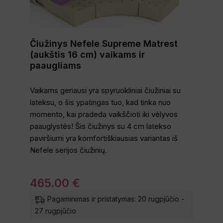
Čiužinys Nefele Supreme Matrest
(aukštis 16 cm) vaikams ir
paaugliams
Vaikams geriausi yra spyruokliniai čiužiniai su
lateksu, o šis ypatingas tuo, kad tinka nuo
momento, kai pradeda vaikščioti iki vėlyvos
paauglystės! Šis čiužinys su 4 cm latekso
paviršiumi yra komfortiškiausias variantas iš
Nefele serijos čiužinių.
465
.
00
€
Pagaminimas ir pristatymas: 20 rugpjūčio -
27 rugpjūčio