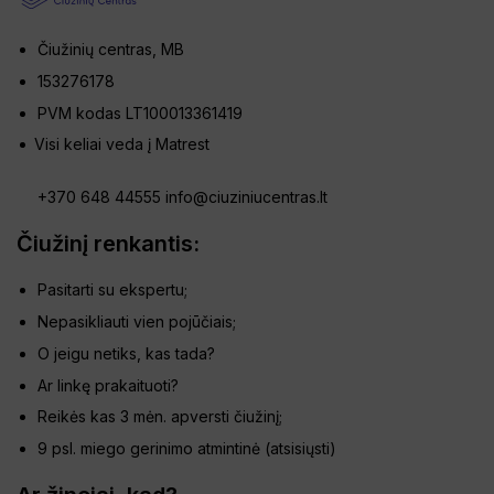
Čiužinių centras, MB
153276178
PVM kodas LT100013361419
Visi keliai veda į Matrest
+370 648 44555
info@ciuziniucentras.lt
Čiužinį renkantis:
Pasitarti su ekspertu;
Nepasikliauti vien pojūčiais;
O jeigu netiks, kas tada?
Ar linkę prakaituoti?
Reikės kas 3 mėn. apversti čiužinį;
9 psl. miego gerinimo atmintinė (
atsisiųsti
)