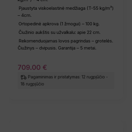
Pjaustyta viskoelastinė medžiaga (T-55 kg/m³)
– 4cm.
Ortopedinė apkrova (1 žmogui) – 100 kg.
Čiužinio aukštis su užvalkalu: apie 22 cm.
Rekomenduojamas lovos pagrindas – grotelės.
Čiužinys – dvipusis. Garantija – 5 metai.
709
.
00
€
Pagaminimas ir pristatymas: 12 rugpjūčio -
18 rugpjūčio