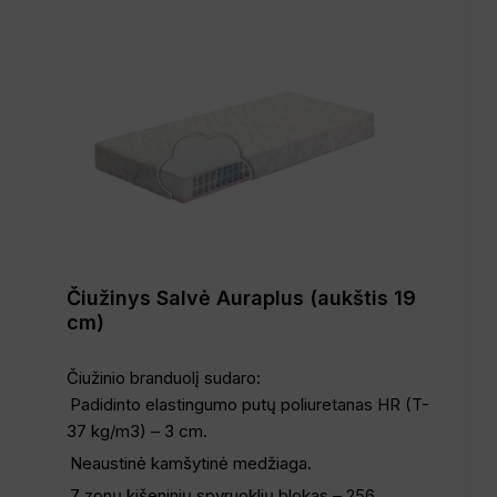
Čiužinys Salvė Auraplus (aukštis 19
cm)
Čiužinio branduolį sudaro:
Padidinto elastingumo putų poliuretanas HR (T-
37 kg/m3) – 3 cm.
Neaustinė kamšytinė medžiaga.
7 zonų kišeninių spyruoklių blokas – 256