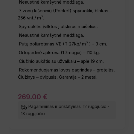
Neaustinė kamšytinė medžiaga.
7 zonų kišeninių (Pocket) spyruoklių blokas –
256 vnt./ m².
Spyruoklės įvilktos į atskirus maišelius.
Neaustinė kamšytinė medžiaga.
Putų poliuretanas VB (T-27kg/ m³ ) - 3 cm.
Ortopedinė apkrova (1 žmogui) – 110 kg.
Čiužinio aukštis su užvalkalu – apie 19 cm.
Rekomenduojamas lovos pagrindas – grotelės.
Čiužinys – dvipusis. Garantija – 2 metai.
269
.
00
€
Pagaminimas ir pristatymas: 12 rugpjūčio -
18 rugpjūčio