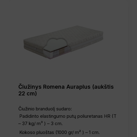
Čiužinys Romena Auraplus (aukštis
22 cm)
Čiužinio branduolį sudaro:
Padidinto elastingumo putų poliuretanas HR (T
– 37 kg/ m³ ) – 3 cm.
Kokoso pluoštas (1000 gr/ m² ) – 1 cm.