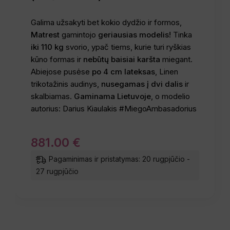
Galima užsakyti bet kokio dydžio ir formos,
Matrest
gamintojo
geriausias modelis!
Tinka
iki 110 kg
svorio, ypač tiems, kurie turi ryškias
kūno formas ir
nebūtų baisiai karšta
miegant.
Abiejose pusėse
po 4 cm lateksas
, Linen
trikotažinis audinys,
nusegamas į dvi dalis
ir
skalbiamas.
Gaminama Lietuvoje
, o modelio
autorius: Darius Kiaulakis #MiegoAmbasadorius
881
.
00
€
Pagaminimas ir pristatymas: 20 rugpjūčio -
27 rugpjūčio