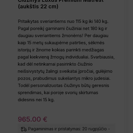
(aukštis 22 cm)
Pritaikytas sveriantiems nuo 115 kg iki 140 kg.
Pagal poreikį gaminami čiužiniai net 180 kg ir
daugiau sveriantiems žmonėms! Per daugiau
kaip 15 metų sukaupėme patirties, sėkmės
istorijų ir žinome kokias parinkti medžiagas
pagal kiekvieną žmogų individualiai. Svarbiausia,
kad dėl netinkamai pasirinkto čiužinio
neišsivystytų žalingi sveikatai įpročiai, gulėjimo
pozos, prabudimus sukeliantys mikro judesiai.
Todėl personalizuotas čiužinys būtų geresnis
sprendimas, kai poroje svorių skirtumas
didesnis nei 15 kg.
965
.
00
€
Pagaminimas ir pristatymas: 20 rugpjūčio -