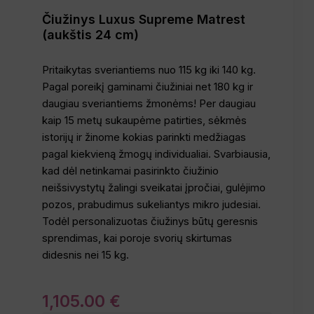
Čiužinys Luxus Supreme Matrest
(aukštis 24 cm)
Pritaikytas sveriantiems nuo 115 kg iki 140 kg.
Pagal poreikį gaminami čiužiniai net 180 kg ir
daugiau sveriantiems žmonėms! Per daugiau
kaip 15 metų sukaupėme patirties, sėkmės
istorijų ir žinome kokias parinkti medžiagas
pagal kiekvieną žmogų individualiai. Svarbiausia,
kad dėl netinkamai pasirinkto čiužinio
neišsivystytų žalingi sveikatai įpročiai, gulėjimo
pozos, prabudimus sukeliantys mikro judesiai.
Todėl personalizuotas čiužinys būtų geresnis
sprendimas, kai poroje svorių skirtumas
didesnis nei 15 kg.
1,105
.
00
€