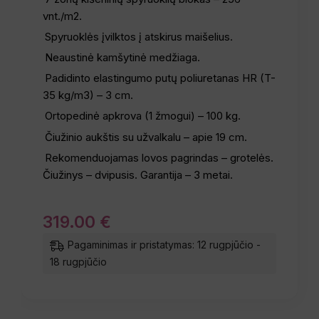
vnt./m2.
Spyruoklės įvilktos į atskirus maišelius.
Neaustinė kamšytinė medžiaga.
Padidinto elastingumo putų poliuretanas HR (T-
35 kg/m3) – 3 cm.
Ortopedinė apkrova (1 žmogui) – 100 kg.
Čiužinio aukštis su užvalkalu – apie 19 cm.
Rekomenduojamas lovos pagrindas – grotelės.
Čiužinys – dvipusis. Garantija – 3 metai.
319
.
00
€
Pagaminimas ir pristatymas: 12 rugpjūčio -
18 rugpjūčio