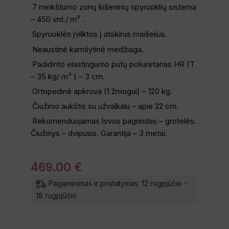
7 minkštumo zonų kišeninių spyruoklių sistema
– 450 vnt./ m² .
Spyruoklės įvilktos į atskirus maišelius.
Neaustinė kamšytinė medžiaga.
Padidinto elastingumo putų poliuretanas HR (T
– 35 kg/ m³ ) – 3 cm.
Ortopedinė apkrova (1 žmogui) – 120 kg.
Čiužinio aukštis su užvalkalu – apie 22 cm.
Rekomenduojamas lovos pagrindas – grotelės.
Čiužinys – dvipusis. Garantija – 3 metai.
469
.
00
€
Pagaminimas ir pristatymas: 12 rugpjūčio -
18 rugpjūčio