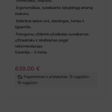
Universalus, dvipusis.
Ergonomiškas, suteikiantis taisyklingą atramą
stuburui.
Išskirtinai laidus orui, elastingas, tvirtas ir
ilgaamžis.
Patogumui užtikrinti užvalkalas nuvelkamas
užtrauktuku ir skalbiamas pagal
rekomendacijas.
Garantija – 3 metai.
639
.
00
€
Pagaminimas ir pristatymas: 12 rugpjūčio -
18 rugpjūčio