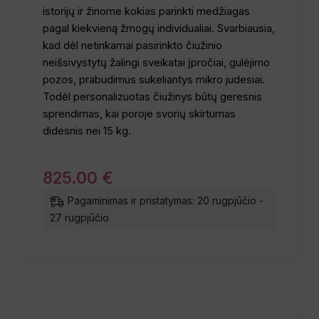
istorijų ir žinome kokias parinkti medžiagas
pagal kiekvieną žmogų individualiai. Svarbiausia,
kad dėl netinkamai pasirinkto čiužinio
neišsivystytų žalingi sveikatai įpročiai, gulėjimo
pozos, prabudimus sukeliantys mikro judesiai.
Todėl personalizuotas čiužinys būtų geresnis
sprendimas, kai poroje svorių skirtumas
didesnis nei 15 kg.
825
.
00
€
Pagaminimas ir pristatymas: 20 rugpjūčio -
27 rugpjūčio