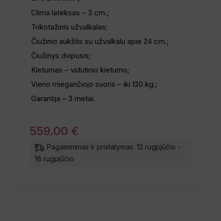
Clima lateksas – 3 cm.;
Trikotažinis užvalkalas;
Čiužinio aukštis su užvalkalu apie 24 cm.;
Čiužinys dvipusis;
Kietumas – vidutinio kietumo;
Vieno miegančiojo svoris – iki 120 kg.;
Garantija – 3 metai.
559
.
00
€
Pagaminimas ir pristatymas: 12 rugpjūčio -
18 rugpjūčio