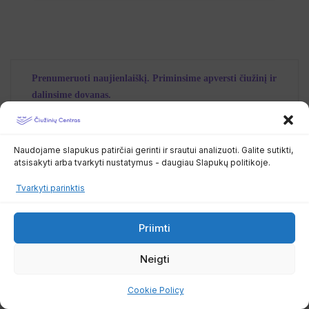
Prenumeruoti naujienlaiškį. Priminsime apversti čiužinį ir
dalinsime dovanas.
Naudojame slapukus patirčiai gerinti ir srautui analizuoti. Galite sutikti,
atsisakyti arba tvarkyti nustatymus - daugiau Slapukų politikoje.
Tvarkyti parinktis
Priimti
Čiužinių centras, MB
Neigti
153276178
PVM kodas LT100013361419
Cookie Policy