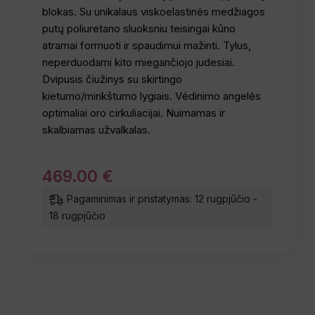
blokas. Su unikalaus viskoelastinės medžiagos
putų poliuretano sluoksniu teisingai kūno
atramai formuoti ir spaudimui mažinti. Tylus,
neperduodami kito miegančiojo judesiai.
Dvipusis čiužinys su skirtingo
kietumo/minkštumo lygiais. Vėdinimo angelės
optimaliai oro cirkuliacijai. Nuimamas ir
skalbiamas užvalkalas.
469
.
00
€
Pagaminimas ir pristatymas: 12 rugpjūčio -
18 rugpjūčio