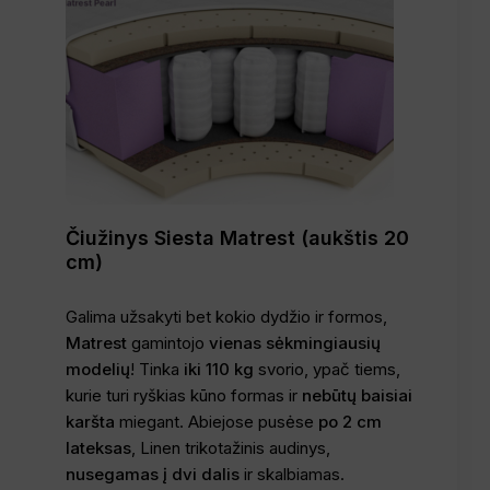
Čiužinys Siesta Matrest (aukštis 20
cm)
Galima užsakyti bet kokio dydžio ir formos,
Matrest
gamintojo
vienas sėkmingiausių
modelių
! Tinka
iki 110 kg
svorio, ypač tiems,
kurie turi ryškias kūno formas ir
nebūtų baisiai
karšta
miegant. Abiejose pusėse
po 2 cm
lateksas
, Linen trikotažinis audinys,
nusegamas į dvi dalis
ir skalbiamas.