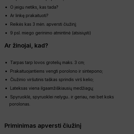
O jeigu netiks, kas tada?
Ar linkę prakaituoti?
Reikės kas 3 mėn. apversti čiužinį;
9 psl. miego gerinimo atmintinė (
atsisiųsti
)
Ar žinojai, kad?
Tarpas tarp lovos grotelių maks. 3 cm;
Prakaituojantiems vengti porolono ir sintepono;
Čiužinio viršutinis taškas sprindis virš kelio;
Lateksas viena ilgaamžiškiausių medžiagų;
Spyruoklė, spyruoklei nelygu.. ir geriau, nei bet koks
porolonas.
Priminimas apversti čiužinį