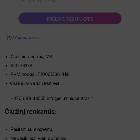
Čiužinių centras, MB
153276178
PVM kodas LT100013361419
Visi keliai veda į Matrest
+370 648 44555
info@ciuziniucentras.lt
Čiužinį renkantis:
Pasitarti su ekspertu;
Nepasikliauti vien pojūčiais;