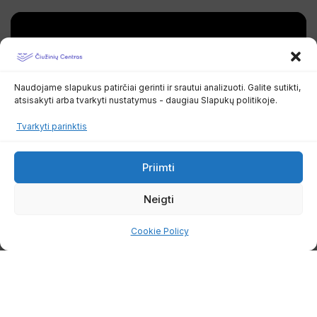
Naudojame slapukus patirčiai gerinti ir srautui analizuoti. Galite sutikti,
atsisakyti arba tvarkyti nustatymus - daugiau Slapukų politikoje.
Tvarkyti parinktis
Priimti
Neigti
Privatumo politika
|
Pirkimo taisyklės ir sąlygos
Cookie Policy
ČIUŽINIŲ CENTRAS, MB
| PROJEKTO
MECENATAS:
PERSONALIZUOTAS.LT
| AUTORIUS:
DARIUS
KIAULAKIS
+370 665 55500
|
SPRENDIMAS:
MAINSTREAM.PRO