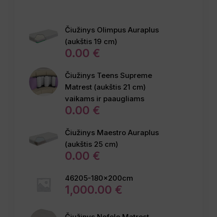
Čiužinys Olimpus Auraplus
(aukštis 19 cm)
0
.
00
€
Čiužinys Teens Supreme
Matrest (aukštis 21 cm)
vaikams ir paaugliams
0
.
00
€
Čiužinys Maestro Auraplus
(aukštis 25 cm)
0
.
00
€
46205-180x200cm
1,000
.
00
€
Čiužinys Nefele Matrest