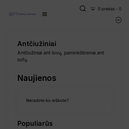
0 prekės
-
0
Antčiužiniai
Antčiužiniai ant lovų, paminkštinimai ant
sofų.
Naujienos
Neradote ko ieškote?
Populiarūs