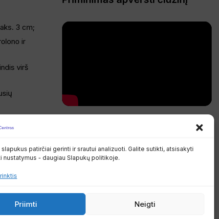
maks. 3 cm;
olono ir
indis virš
usių
. ir geriau,
Privatumo politika
|
Pirkimo taisyklės ir
sąlygos
apukus patirčiai gerinti ir srautui analizuoti. Galite sutikti, atsisakyti
ti nustatymus - daugiau Slapukų politikoje.
rinktis
SPRENDIMAS:
MAINSTREAM.PRO
Priimti
Neigti