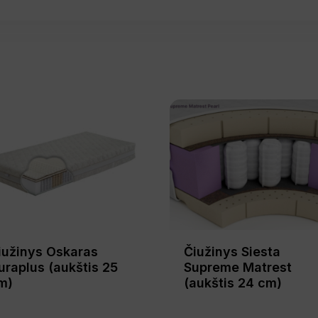
iužinys Oskaras
Čiužinys Siesta
uraplus (aukštis 25
Supreme Matrest
m)
(aukštis 24 cm)