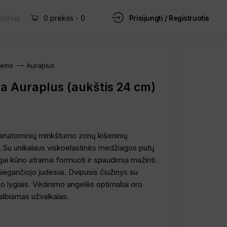
Prisijungti / Registruotis
0 prekės
-
0
iems
Auraplus
a Auraplus (aukštis 24 cm)
 anatominių minkštumo zonų kišeninių
. Su unikalaus viskoelastinės medžiagos putų
gai kūno atramai formuoti ir spaudimui mažinti.
egančiojo judesiai. Dvipusis čiužinys su
 lygiais. Vėdinimo angelės optimaliai oro
kalbiamas užvalkalas.