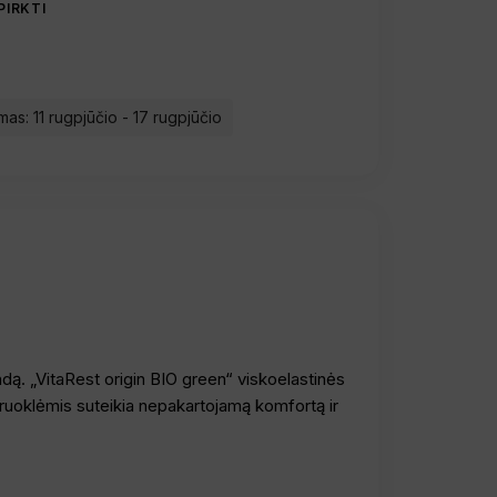
PIRKTI
mas: 11 rugpjūčio - 17 rugpjūčio
ndą. „VitaRest origin BIO green“ viskoelastinės
ruoklėmis suteikia nepakartojamą komfortą ir