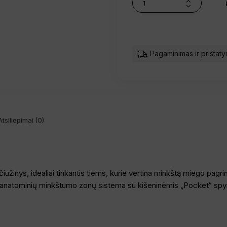
Pagaminimas ir pristaty
Atsiliepimai (0)
iužinys, idealiai tinkantis tiems, kurie vertina minkštą miego pagri
ių anatominių minkštumo zonų sistema su kišeninėmis „Pocket“ spy