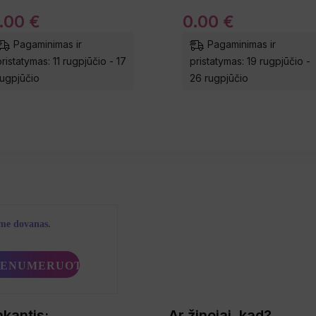
.
00
€
0
.
00
€
Pagaminimas ir
Pagaminimas ir
pristatymas: 11 rugpjūčio - 17
pristatymas: 19 rugpjūčio -
rugpjūčio
26 rugpjūčio
ime dovanas.
nkantis:
Ar žinojai, kad?