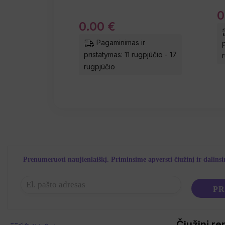
0
0
.
00
€
Pagaminimas ir
pristatymas: 11 rugpjūčio - 17
rugpjūčio
Prenumeruoti naujienlaiškį. Priminsime apversti čiužinį ir dalins
Čiužinį re