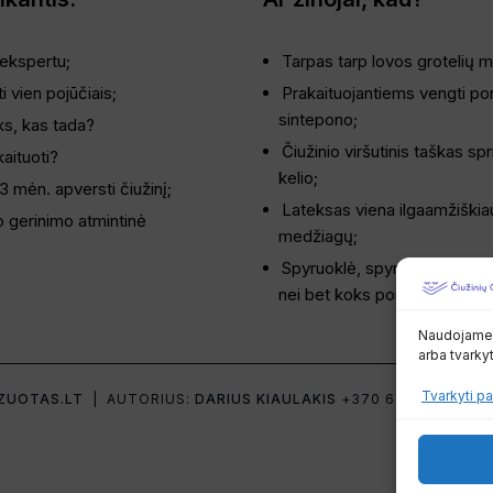
 ekspertu;
Tarpas tarp lovos grotelių 
i vien pojūčiais;
Prakaituojantiems vengti por
sintepono;
ks, kas tada?
Čiužinio viršutinis taškas spr
kaituoti?
kelio;
3 mėn. apversti čiužinį;
Lateksas viena ilgaamžiškia
o gerinimo atmintinė
medžiagų;
Spyruoklė, spyruoklei nelygu.
nei bet koks porolonas.
Naudojame sl
arba tvarky
Tvarkyti pa
ZUOTAS.LT
| AUTORIUS:
DARIUS KIAULAKIS
+370 665 55500
| 