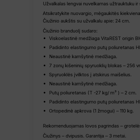
Užvalkalas lengvai nuvelkamas užtrauktuku ir
Atsikratykite nuovargio, mėgaukitės kiekviena n
Čiužinio aukštis su užvalkalu apie: 24 cm.
Čiužinio branduolį sudaro:
Viskoelastinė medžiaga VitaREST origin B
Padidinto elastingumo putų poliuretanas H
Neaustinė kamšytinė medžiaga.
7 zonų kišeninių spyruoklių blokas – 256 vn
Spyruoklės įvilktos į atskirus maišelius.
Neaustinė kamšytinė medžiaga.
Putų poliuretanas (T -27 kg/ m³ ) – 2 cm.
Padidinto elastingumo putų poliuretanas H
Ortopedinė apkrova (1 žmogui) – 110 kg.
Rekomenduojamas lovos pagrindas – grotelė
Čiužinys – dvipusis. Garantija – 3 metai.