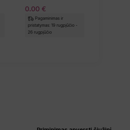
0
.
00
€
Pagaminimas ir
pristatymas: 19 rugpjūčio -
26 rugpjūčio
Priminimas apversti čiužinį