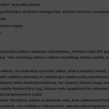
cket“ spyruoklių blokas.
 poliuretano sluoksniu teisingai kūno atramai formuoti ir spaudimu
iai.
kštumo lygiais.
i.
pyruoklių bloką ir unikalaus viskoelastinio „VitaRest origin BIO gr
 pusę. Toks medžiagų derinys užtikrina taisyklingą stuburo padėtį,
eikimu, nes kiekviena spyruoklė įvilkta į atskirą tekstilinį maišel
lės užtikrina optimalią oro cirkuliaciją ir palaiko puikų susidarius
iantis rinktis kietesnį/minkštesnį, bei vėsesnį /šiltesnį miego m
 atraskite kitą komforto lygį, šaltuoju metu apgaubiančios viskoelast
kartojamą lengvumo pojūtį.
ybės trikotažinio audinio su bambuko siūlu, kuris užtikrina komfo
vybėmis, yra minkštas ir malonus liesti, taip pat puikiai reguliuoja