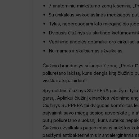
7 anatominių minkštumo zonų kišeninių „Po
Su unikalaus viskoelastinės medžiagos putų
Tylus, neperduodami kito miegančiojo judes
Dvipusis čiužinys su skirtingo kietumo/min
Vėdinimo angelės optimaliai oro cirkuliacija
Nuimamas ir skalbiamas užvalkalas.
Čiužinio branduolys sujungia 7 zonų „Pocket“ s
poliuretano lakštą, kuris dengia kitą čiužinio
visiškai atsipalaiduoti.
Spyruoklinis čiužinys SUPPERA pasižymi tyliu v
garsų. Aplinkui čiužinį einančios vėdinimo ange
Čiužinys SUPPERA tai dvigubas komfortas leidž
paįvairinti savo miegą tiesiog apverskite jį ir
putų poliuretano sluoksnį, kuris suteiks nepa
Čiužinio užvalkalas pagamintas iš aukštos kok
pasižymi antibakterinėmis ir antialerginėmis sa