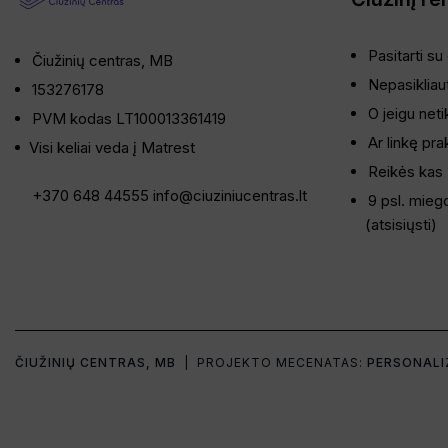
Pasitarti su
Čiužinių centras, MB
Nepasikliaut
153276178
O jeigu neti
PVM kodas LT100013361419
Ar linkę pra
Visi keliai veda į Matrest
Reikės kas 
+370 648 44555
info@ciuziniucentras.lt
9 psl. mieg
(
atsisiųsti
)
ČIUŽINIŲ CENTRAS, MB
| PROJEKTO MECENATAS:
PERSONALI