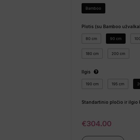
Bamboo
Plotis (su Bamboo užvalka
80 cm
90 cm
10
180 cm
200 cm
Ilgis
190 cm
195 cm
2
Standartinio pločio ir ilg
€
304.00