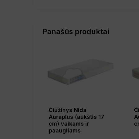
Panašūs produktai
Čiužinys Nida
Č
Auraplus (aukštis 17
A
cm) vaikams ir
c
paaugliams