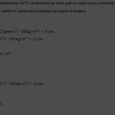
 skalbiamas 40°C temperatūroje arba galima valyti sausu cheminiu
aktimi ir atsibuskite pailsėję bei kupini energijos.
IO green (T -50kg/ m³ ) – 4 cm.
R (T -35 kg/ m³ ) – 2 cm.
t./ m² .
R (T -35 kg/ m³ ) – 3 cm.
s.