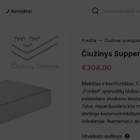
Kontaktai
Pradžia
Čiužiniai suaugus
Čiužinys Supper
€
304.00
Minkštas ir komfortiškas 7
„Pocket“ spyruoklių blokas
poliuretano sluoksniu teisin
Tylus, neperduodami kito mi
skirtingo kietumo/minkštumo
cirkuliacijai. Nuimamas ir s
Užvalkalo audinys