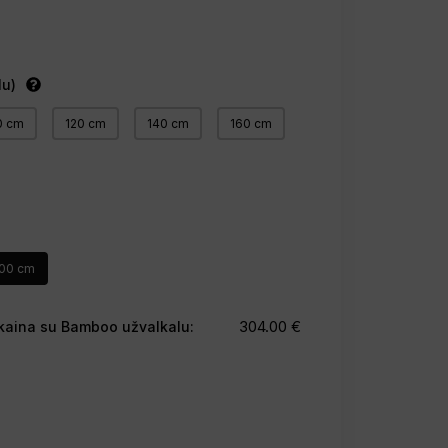
lu)
0 cm
120 cm
140 cm
160 cm
00 cm
304.00 €
io kaina su Bamboo užvalkalu: