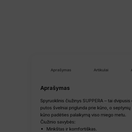
Aprašymas
Artikulai
Aprašymas
Spyruoklinis čiužinys SUPPERA – tai dvipusis č
putos švelniai priglunda prie kūno, o septyn
kūno padėties palaikymą viso miego metu.
Čiužinio savybės:
Minkštas ir komfortiškas.