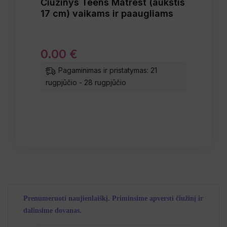
Čiužinys Teens Matrest (aukštis
17 cm) vaikams ir paaugliams
0
.
00
€
Pagaminimas ir pristatymas: 21
rugpjūčio - 28 rugpjūčio
Prenumeruoti naujienlaiškį. Priminsime apversti čiužinį ir
dalinsime dovanas.