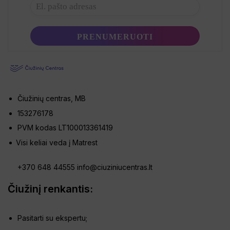
Čiužinių centras, MB
153276178
PVM kodas LT100013361419
Visi keliai veda į Matrest
+370 648 44555
info@ciuziniucentras.lt
Čiužinį renkantis:
Pasitarti su ekspertu;