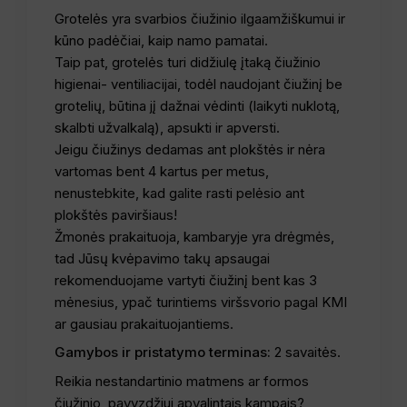
Grotelės yra svarbios čiužinio ilgaamžiškumui ir
kūno padėčiai, kaip namo pamatai.
Taip pat, grotelės turi didžiulę įtaką čiužinio
higienai- ventiliacijai, todėl naudojant čiužinį be
grotelių, būtina jį dažnai vėdinti (laikyti nuklotą,
skalbti užvalkalą), apsukti ir apversti.
Jeigu čiužinys dedamas ant plokštės ir nėra
vartomas bent 4 kartus per metus,
nenustebkite, kad galite rasti pelėsio ant
plokštės paviršiaus!
Žmonės prakaituoja, kambaryje yra drėgmės,
tad Jūsų kvėpavimo takų apsaugai
rekomenduojame vartyti čiužinį bent kas 3
mėnesius, ypač turintiems viršsvorio pagal KMI
ar gausiau prakaituojantiems.
Gamybos ir pristatymo terminas:
2 savaitės.
Reikia nestandartinio matmens ar formos
čiužinio, pavyzdžiui apvalintais kampais?