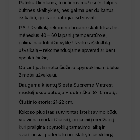
Patinka klientams, turintiems mažesnės talpos
buitines skalbykles, nes galima per du kartus
išskalbti, greitai ir patogiai išdžiovinti.
P.S. Užvalkalą rekomenduojame skalbti kas tris
mėnesius 40 – 60 laipsnių temperatūroje,
galima naudoti džiovyklę.Užvilkus išskalbtą
užvalkalą – rekomenduojame apversti ar bent
apsukti čiužinį.
Garantija:
5 metai čiužinio spyruokliniam blokui,
2 metai užvalkalui.
Dauguma klientų Siesta Supreme Matrest
modelį eksploatuoja vidutiniškai 8-10 metų.
Čiužinio storis:
21-22 cm.
Kokoso pluoštas sutvirtintas lateksavimo būdu
yra viena orui laidžiausių, organinių medžiagų,
kuri prailgina spyruoklių tarnavimo laiką ir
svarbiausia, padeda kūnui išlaikyti taisyklingą