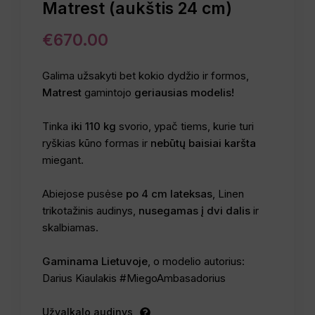
Matrest (aukštis 24 cm)
€
670.00
Galima užsakyti bet kokio dydžio ir formos,
Matrest
gamintojo
geriausias modelis!
Tinka
iki 110 kg
svorio, ypač tiems, kurie turi
ryškias kūno formas ir
nebūtų baisiai karšta
miegant.
Abiejose pusėse
po 4 cm lateksas
, Linen
trikotažinis audinys,
nusegamas į dvi dalis
ir
skalbiamas.
Gaminama Lietuvoje
, o modelio autorius:
Darius Kiaulakis #MiegoAmbasadorius
Užvalkalo audinys