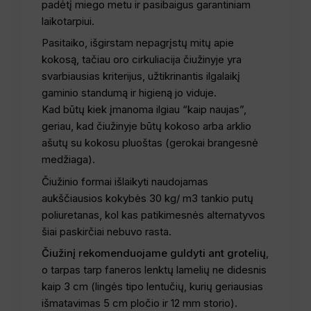
padėtį miego metu ir pasibaigus garantiniam
laikotarpiui.
Pasitaiko, išgirstam nepagrįstų mitų apie
kokosą, tačiau oro cirkuliacija čiužinyje yra
svarbiausias kriterijus, užtikrinantis ilgalaikį
gaminio standumą ir higieną jo viduje.
Kad būtų kiek įmanoma ilgiau “kaip naujas”,
geriau, kad čiužinyje būtų kokoso arba arklio
ašutų su kokosu pluoštas (gerokai brangesnė
medžiaga).
Čiužinio formai išlaikyti naudojamas
aukščiausios kokybės 30 kg/ m3 tankio putų
poliuretanas, kol kas patikimesnės alternatyvos
šiai paskirčiai nebuvo rasta.
Čiužinį rekomenduojame guldyti ant grotelių
,
o tarpas tarp faneros lenktų lamelių ne didesnis
kaip 3 cm (lingės tipo lentučių, kurių geriausias
išmatavimas 5 cm pločio ir 12 mm storio).