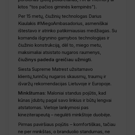
kitos “tos pačios giminės kempinės”).
Per 15 metų, čiužinių technologas Darius
Kiaulakis #MiegoAmbasadorius, asmeniškai
ištestavo ir atrinko patikimiausias medžiagas. Su
komanda išgrynino gamybos technologijas ir
čiužinio konstrukciją, dėl to, miego metu,
maksimaliai atsistato nugaros raumenys,
čiužinys padeda greičiau užmigti.
Siesta Supreme Matrest užsitarnavo
klientų,turinčių nugaros skausmų, traumų ir
išvaržų rekomendacijas Lietuvoje ir Europoje.
Minkštumas:
Maloniai standus pojūtis, kad
kūnas įdubtų pagal savo linkius ir būtų lengvai
atstatomas. Vietoje lankymosi pas
kineziterapeutą – negulėti minkštoje duobėje.
Pirmas paviršiaus pojūtis – komfortiškas, tačiau
ne per minkštas, o branduolio standumas, ne