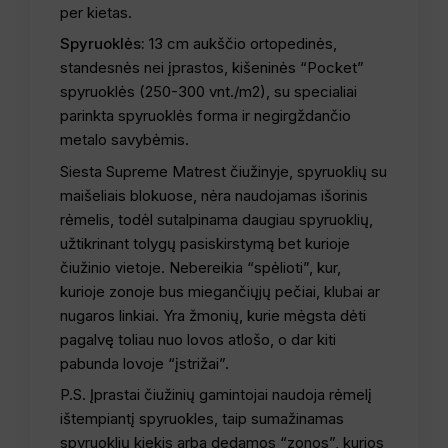
per kietas.
Spyruoklės:
13 cm aukščio ortopedinės,
standesnės nei įprastos, kišeninės “Pocket”
spyruoklės (250-300 vnt./m2), su specialiai
parinkta spyruoklės forma ir negirgždančio
metalo savybėmis.
Siesta Supreme Matrest čiužinyje, spyruoklių su
maišeliais blokuose, nėra naudojamas išorinis
rėmelis, todėl sutalpinama daugiau spyruoklių,
užtikrinant tolygų pasiskirstymą bet kurioje
čiužinio vietoje. Nebereikia “spėlioti”, kur,
kurioje zonoje bus miegančiųjų pečiai, klubai ar
nugaros linkiai. Yra žmonių, kurie mėgsta dėti
pagalvę toliau nuo lovos atlošo, o dar kiti
pabunda lovoje “įstrižai”.
P.S. Įprastai čiužinių gamintojai naudoja rėmelį
ištempiantį spyruokles, taip sumažinamas
spyruoklių kiekis arba dedamos “zonos”, kurios