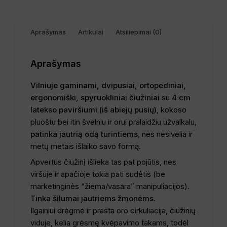
Aprašymas
Artikulai
Atsiliepimai (0)
Aprašymas
Vilniuje gaminami, dvipusiai, ortopediniai,
ergonomiški, spyruokliniai čiužiniai
su
4 cm
latekso paviršiumi (iš abiejų pusių)
, kokoso
pluoštu bei itin švelniu ir orui pralaidžiu užvalkalu,
patinka jautrią odą turintiems
, nes nesivelia ir
metų metais išlaiko savo formą.
Apvertus čiužinį išlieka tas pat pojūtis, nes
viršuje ir apačioje tokia pati sudėtis (be
marketinginės “žiema/vasara” manipuliacijos).
Tinka šilumai jautriems žmonėms.
Ilgainiui drėgmė ir prasta oro cirkuliacija, čiužinių
viduje, kelia grėsmę kvėpavimo takams, todėl