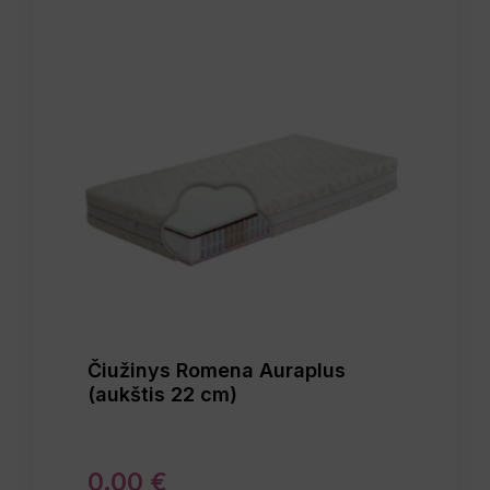
Čiužinys Romena Auraplus
(aukštis 22 cm)
0
.
00
€