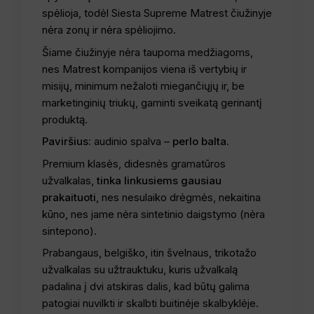
spėlioja, todėl Siesta Supreme Matrest čiužinyje
nėra zonų ir nėra spėliojimo.
Šiame čiužinyje nėra taupoma medžiagoms,
nes Matrest kompanijos viena iš vertybių ir
misijų, minimum nežaloti miegančiųjų ir, be
marketinginių triukų, gaminti sveikatą gerinantį
produktą.
Paviršius:
audinio spalva –
perlo balta.
Premium klasės, didesnės gramatūros
užvalkalas,
tinka linkusiems gausiau
prakaituoti
, nes nesulaiko drėgmės, nekaitina
kūno, nes jame nėra sintetinio daigstymo (nėra
sintepono).
Prabangaus, belgiško, itin švelnaus, trikotažo
užvalkalas su užtrauktuku, kuris užvalkalą
padalina į dvi atskiras dalis, kad būtų galima
patogiai nuvilkti ir skalbti buitinėje skalbyklėje.