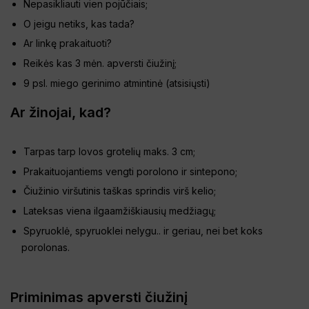
Nepasikliauti vien pojūčiais;
O jeigu netiks, kas tada?
Ar linkę prakaituoti?
Reikės kas 3 mėn. apversti čiužinį;
9 psl. miego gerinimo atmintinė (
atsisiųsti
)
Ar žinojai, kad?
Tarpas tarp lovos grotelių maks. 3 cm;
Prakaituojantiems vengti porolono ir sintepono;
Čiužinio viršutinis taškas sprindis virš kelio;
Lateksas viena ilgaamžiškiausių medžiagų;
Spyruoklė, spyruoklei nelygu.. ir geriau, nei bet koks
porolonas.
Priminimas apversti čiužinį