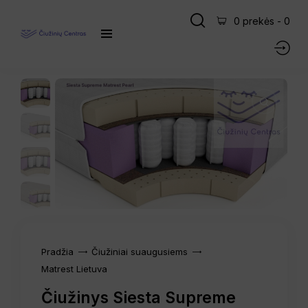
0 prekės
-
0
Pradžia
Čiužiniai suaugusiems
Matrest Lietuva
Čiužinys Siesta Supreme