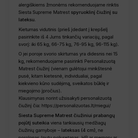
alergiškiems žmonėms rekomenduojame rinktis
Siesta Supreme Matrest
spyruoklinį čiužinį su
lateksu.
Kietumas vidutinis (prieš įdedant į krepšelį
pasirinkite iš 4 Jums tinkančių variacijų, pagal
svorį: iki 65 kg, 66-75 kg, 76-95 kg, 96-115 kg).
O jei poroje svorio skirtumas yra didesnis nei 15
kg, rekomenduojame pasirinkti Personalizuotą
Matrest čiužinį (vienam gulėtojui minkštesnė
pusė, kitam kietesnė, individualiai, pagal
kiekvieno kūno sudėjimą, sveikatos būklę ir
miegojimo įpročius).
Klausimynas norint užsisakyti personalizuotą
čiužinį čia: https://personalizuotas.lt/miegui/
Siesta Supreme Matrest čiužiniui prabangų
pojūtį suteikia
viena tankiausių medžiagų
čiužinių gamyboje –
lateksas (4 cm)
, ne
porolonas (putų poliuretanas, HR ar memory ar