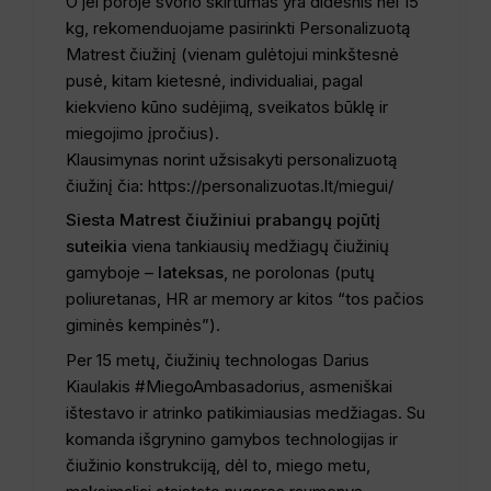
O jei poroje svorio skirtumas yra didesnis nei 15
kg, rekomenduojame pasirinkti Personalizuotą
Matrest čiužinį (vienam gulėtojui minkštesnė
pusė, kitam kietesnė, individualiai, pagal
kiekvieno kūno sudėjimą, sveikatos būklę ir
miegojimo įpročius).
Klausimynas norint užsisakyti personalizuotą
čiužinį čia: https://personalizuotas.lt/miegui/
Siesta Matrest čiužiniui prabangų pojūtį
suteikia
viena tankiausių medžiagų čiužinių
gamyboje –
lateksas
, ne porolonas (putų
poliuretanas, HR ar memory ar kitos “tos pačios
giminės kempinės”).
Per 15 metų, čiužinių technologas Darius
Kiaulakis #MiegoAmbasadorius, asmeniškai
ištestavo ir atrinko patikimiausias medžiagas. Su
komanda išgrynino gamybos technologijas ir
čiužinio konstrukciją, dėl to, miego metu,