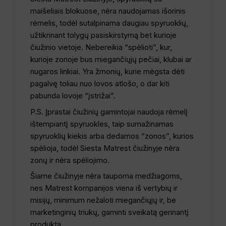
maišeliais blokuose, nėra naudojamas išorinis
rėmelis, todėl sutalpinama daugiau spyruoklių,
užtikrinant tolygų pasiskirstymą bet kurioje
čiužinio vietoje. Nebereikia “spėlioti”, kur,
kurioje zonoje bus miegančiųjų pečiai, klubai ar
nugaros linkiai. Yra žmonių, kurie mėgsta dėti
pagalvę toliau nuo lovos atlošo, o dar kiti
pabunda lovoje “įstrižai”.
P.S. Įprastai čiužinių gamintojai naudoja rėmelį
ištempiantį spyruokles, taip sumažinamas
spyruoklių kiekis arba dedamos “zonos”, kurios
spėlioja, todėl Siesta Matrest čiužinyje nėra
zonų ir nėra spėliojimo.
Šiame čiužinyje nėra taupoma medžiagoms,
nes Matrest kompanijos viena iš vertybių ir
misijų, minimum nežaloti miegančiųjų ir, be
marketinginių triukų, gaminti sveikatą gerinantį
produktą.