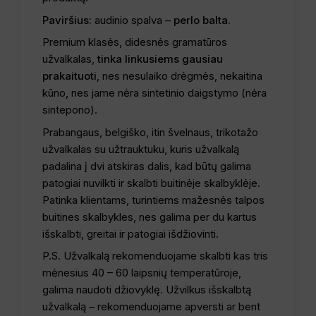
Paviršius:
audinio spalva –
perlo balta.
Premium klasės, didesnės gramatūros
užvalkalas,
tinka linkusiems gausiau
prakaituoti
, nes nesulaiko drėgmės, nekaitina
kūno, nes jame nėra sintetinio daigstymo (nėra
sintepono).
Prabangaus, belgiško, itin švelnaus, trikotažo
užvalkalas su užtrauktuku, kuris užvalkalą
padalina į dvi atskiras dalis, kad būtų galima
patogiai nuvilkti ir skalbti buitinėje skalbyklėje.
Patinka klientams, turintiems mažesnės talpos
buitines skalbykles, nes galima per du kartus
išskalbti, greitai ir patogiai išdžiovinti.
P.S. Užvalkalą rekomenduojame skalbti kas tris
mėnesius 40 – 60 laipsnių temperatūroje,
galima naudoti džiovyklę. Užvilkus išskalbtą
užvalkalą – rekomenduojame apversti ar bent