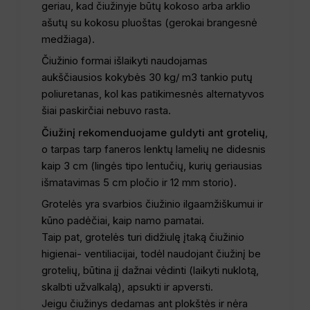
geriau, kad čiužinyje būtų kokoso arba arklio
ašutų su kokosu pluoštas (gerokai brangesnė
medžiaga).
Čiužinio formai išlaikyti naudojamas
aukščiausios kokybės 30 kg/ m3 tankio putų
poliuretanas, kol kas patikimesnės alternatyvos
šiai paskirčiai nebuvo rasta.
Čiužinį rekomenduojame guldyti ant grotelių
,
o tarpas tarp faneros lenktų lamelių ne didesnis
kaip 3 cm (lingės tipo lentučių, kurių geriausias
išmatavimas 5 cm pločio ir 12 mm storio).
Grotelės yra svarbios čiužinio ilgaamžiškumui ir
kūno padėčiai, kaip namo pamatai.
Taip pat, grotelės turi didžiulę įtaką čiužinio
higienai- ventiliacijai, todėl naudojant čiužinį be
grotelių, būtina jį dažnai vėdinti (laikyti nuklotą,
skalbti užvalkalą), apsukti ir apversti.
Jeigu čiužinys dedamas ant plokštės ir nėra