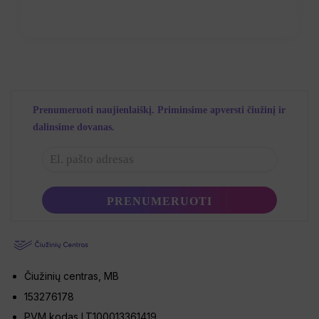
Prenumeruoti naujienlaiškį. Priminsime apversti čiužinį ir
dalinsime dovanas.
Čiužinių centras, MB
153276178
PVM kodas LT100013361419