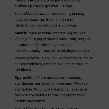
maksimaliai atsistato nugaros raumenys,
čiužinys padeda greičiau užmigti.
Siesta Matrest užsitarnavo klientų,turinčių
nugaros skausmų, traumų ir išvaržų
rekomendacijas Lietuvoje ir Europoje.
Minkštumas:
Maloniai standus pojūtis, kad
kūnas įdubtų pagal savo linkius ir būtų lengvai
atstatomas. Vietoje lankymosi pas
kineziterapeutą – negulėti minkštoje duobėje.
Pirmas paviršiaus pojūtis – komfortiškas, tačiau
ne per minkštas, o branduolio standumas, ne
per kietas.
Spyruoklės:
13 cm aukščio ortopedinės,
standesnės nei įprastos, kišeninės “Pocket”
spyruoklės (250-300 vnt./m2), su specialiai
parinkta spyruoklės forma ir negirgždančio
metalo savybėmis.
Siesta Matrest čiužinyje, spyruoklių su