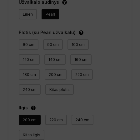
Užvalkalo audinys
Linen
Pearl
Plotis (su Pearl užvalkalu)
80 cm
90 cm
100 cm
120 cm
140 cm
160 cm
180 cm
200 cm
220 cm
240 cm
Kitas plotis
Ilgis
200 cm
220 cm
240 cm
Kitas ilgis