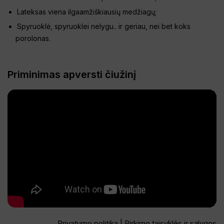
Lateksas viena ilgaamžiškiausių medžiagų;
Spyruoklė, spyruoklei nelygu.. ir geriau, nei bet koks
porolonas.
Priminimas apversti čiužinį
Privatumo politika
|
Pirkimo taisyklės ir sąlygos