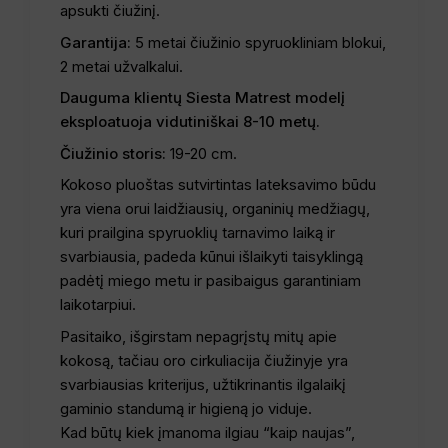
apsukti čiužinį.
Garantija:
5 metai čiužinio spyruokliniam blokui,
2 metai užvalkalui.
Dauguma klientų Siesta Matrest modelį
eksploatuoja vidutiniškai 8-10 metų.
Čiužinio storis:
19-20 cm.
Kokoso pluoštas sutvirtintas lateksavimo būdu
yra viena orui laidžiausių, organinių medžiagų,
kuri prailgina spyruoklių tarnavimo laiką ir
svarbiausia, padeda kūnui išlaikyti taisyklingą
padėtį miego metu ir pasibaigus garantiniam
laikotarpiui.
Pasitaiko, išgirstam nepagrįstų mitų apie
kokosą, tačiau oro cirkuliacija čiužinyje yra
svarbiausias kriterijus, užtikrinantis ilgalaikį
gaminio standumą ir higieną jo viduje.
Kad būtų kiek įmanoma ilgiau “kaip naujas”,