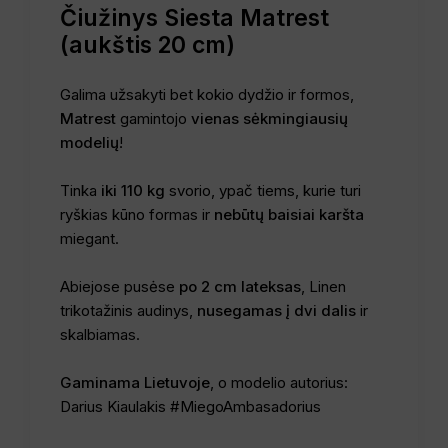
Čiužinys Siesta Matrest
(aukštis 20 cm)
Galima užsakyti bet kokio dydžio ir formos,
Matrest
gamintojo
vienas sėkmingiausių
modelių
!
Tinka
iki 110 kg
svorio, ypač tiems, kurie turi
ryškias kūno formas ir
nebūtų baisiai karšta
miegant.
Abiejose pusėse
po 2 cm lateksas
, Linen
trikotažinis audinys,
nusegamas į dvi dalis
ir
skalbiamas.
Gaminama Lietuvoje
, o modelio autorius:
Darius Kiaulakis #MiegoAmbasadorius