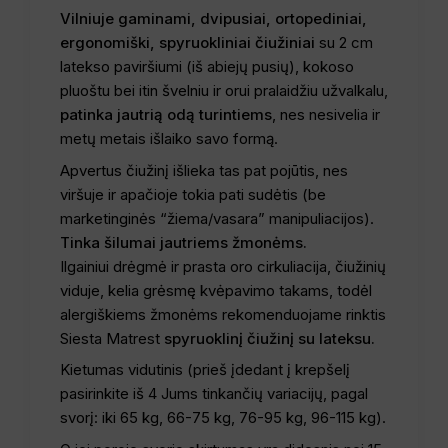
Vilniuje gaminami, dvipusiai, ortopediniai,
ergonomiški, spyruokliniai čiužiniai
su 2 cm
latekso paviršiumi (iš abiejų pusių), kokoso
pluoštu bei itin švelniu ir orui pralaidžiu užvalkalu,
patinka jautrią odą turintiems
, nes nesivelia ir
metų metais išlaiko savo formą.
Apvertus čiužinį išlieka tas pat pojūtis, nes
viršuje ir apačioje tokia pati sudėtis (be
marketinginės “žiema/vasara” manipuliacijos).
Tinka šilumai jautriems žmonėms.
Ilgainiui drėgmė ir prasta oro cirkuliacija, čiužinių
viduje, kelia grėsmę kvėpavimo takams, todėl
alergiškiems žmonėms rekomenduojame rinktis
Siesta Matrest
spyruoklinį čiužinį su lateksu.
Kietumas vidutinis (prieš įdedant į krepšelį
pasirinkite iš 4 Jums tinkančių variacijų, pagal
svorį: iki 65 kg, 66-75 kg, 76-95 kg, 96-115 kg).