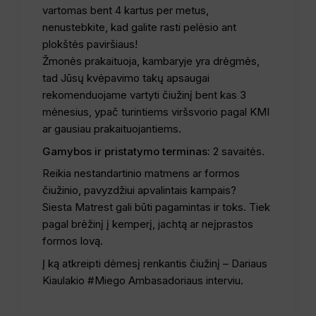
vartomas bent 4 kartus per metus,
nenustebkite, kad galite rasti pelėsio ant
plokštės paviršiaus!
Žmonės prakaituoja, kambaryje yra drėgmės,
tad Jūsų kvėpavimo takų apsaugai
rekomenduojame vartyti čiužinį bent kas 3
mėnesius, ypač turintiems viršsvorio pagal KMI
ar gausiau prakaituojantiems.
Gamybos ir pristatymo terminas:
2 savaitės.
Reikia nestandartinio matmens ar formos
čiužinio, pavyzdžiui apvalintais kampais?
Siesta Matrest gali būti pagamintas ir toks. Tiek
pagal brėžinį į kemperį, jachtą ar neįprastos
formos lovą.
Į ką atkreipti dėmesį renkantis čiužinį – Dariaus
Kiaulakio #Miego Ambasadoriaus interviu.