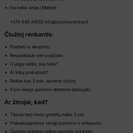
Visi keliai veda į Matrest
+370 648 44555
info@ciuziniucentras.lt
Čiužinį renkantis:
Pasitarti su ekspertu;
Nepasikliauti vien pojūčiais;
O jeigu netiks, kas tada?
Ar linkę prakaituoti?
Reikės kas 3 mėn. apversti čiužinį;
9 psl. miego gerinimo atmintinė (
atsisiųsti
)
Ar žinojai, kad?
Tarpas tarp lovos grotelių maks. 3 cm;
Prakaituojantiems vengti porolono ir sintepono;
Čiužinio viršutinis taškas sprindis virš kelio;