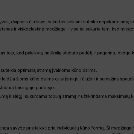
vus, dvipusis čiužinys, sukurtas siekiant suteikti nepakartojamą 
tanas ir viskoelastinė medžiaga – visa tai sukurta tam, kad miegot
tas taip, kad palaikytų natūralią stuburo padėtį ir pagerintų miego
i suteikia optimalią atramą įvairioms kūno dalims.
eidžia šioms kūno dalims giliai įsmigti į čiužinį ir sumažina spaud
tuburą teisingoje padėtyje.
umą ir slėgį, sukurdama tobulą atramą ir užtikrindama maksimalų 
tinga savybe prisitaikyti prie individualių kūno formų. Ši medžiaga 