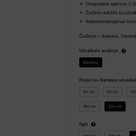
Ortopedinė apkrova (1 ž
Čiužinio aukštis su užval
Rekomenduojamas lovos 
Čiužinys – dvipusis. Garanti
Užvalkalo audinys
Bamboo
Plotis (su Bamboo užvalka
80 cm
90 cm
10
180 cm
200 cm
Ilgis
190 cm
195 cm
2