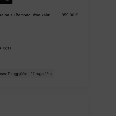
959.00 €
io kaina su Bamboo užvalkalu:
PIRKTI
mas: 11 rugpjūčio - 17 rugpjūčio