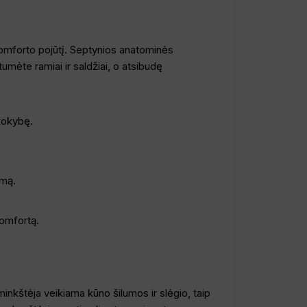
komforto pojūtį. Septynios anatominės
umėte ramiai ir saldžiai, o atsibudę
 kokybę.
imą.
komfortą.
minkštėja veikiama kūno šilumos ir slėgio, taip