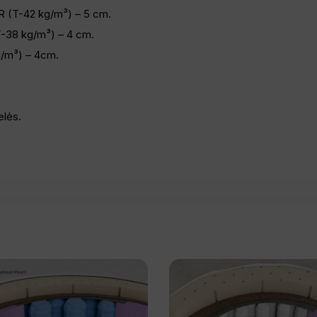
HR (T-42 kg/m³) – 5 cm.
T-38 kg/m³) – 4 cm.
g/m³) – 4cm.
elės.