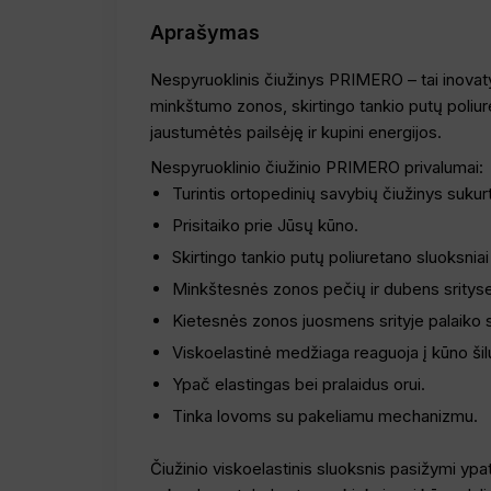
Aprašymas
Nespyruoklinis čiužinys PRIMERO – tai inovaty
minkštumo zonos, skirtingo tankio putų poliure
jaustumėtės pailsėję ir kupini energijos.
Nespyruoklinio čiužinio PRIMERO privalumai:
Turintis ortopedinių savybių čiužinys sukur
Prisitaiko prie Jūsų kūno.
Skirtingo tankio putų poliuretano sluoksnia
Minkštesnės zonos pečių ir dubens srityse l
Kietesnės zonos juosmens srityje palaiko s
Viskoelastinė medžiaga reaguoja į kūno šil
Ypač elastingas bei pralaidus orui.
Tinka lovoms su pakeliamu mechanizmu.
Čiužinio viskoelastinis sluoksnis pasižymi ypa