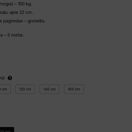
mogui) – 100 kg.
kalu: apie 22 cm.
pagrindas – grotelės.
ja – 5 metai.
lu)
0 cm
120 cm
140 cm
160 cm
00 cm