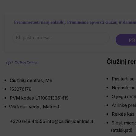
Prenumeruoti naujienlaiškį. Priminsime apversti čiužinį ir dalins
Čiužinį re
Pasitarti su
Čiužinių centras, MB
Nepasikliaut
153276178
O jeigu neti
PVM kodas LT100013361419
Ar linkę pra
Visi keliai veda į Matrest
Reikės kas 
+370 648 44555
info@ciuziniucentras.lt
9 psl. mieg
(
atsisiųsti
)