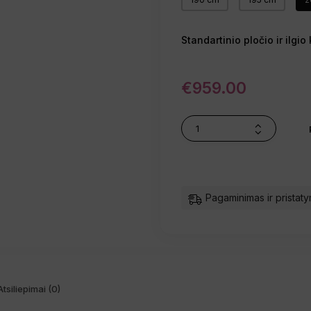
Standartinio pločio ir ilg
€
959.00
Pagaminimas ir pristaty
Atsiliepimai (0)