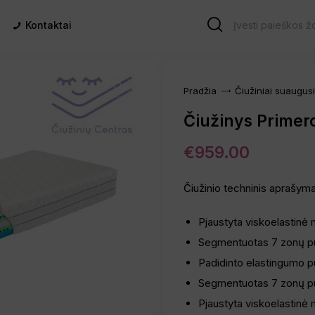
Kontaktai
Pradžia
Čiužiniai suaugus
Čiužinys Primer
€
959.00
Čiužinio techninis aprašym
Pjaustyta viskoelastinė
Segmentuotas 7 zonų pu
Padidinto elastingumo p
Segmentuotas 7 zonų pu
Pjaustyta viskoelastinė