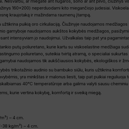
. Nesvarbu, ar miegate ant nugaros, šono ar ant pilvo, čiužinys vi
čiužinys 160×200) neperduodami kito miegančiojo judesiai. Viskoel
esnę kraujotaką ir mažindama raumenų įtampą.
užtikrina puikią oro cirkuliaciją. Čiužinyje naudojamos medžiagos y
inio gamyboje naudojamos aukštos kokybės medžiagos, pasižyminč
 esant intensyviam jo naudojimui. Užvalkalas taip pat yra pagamintas
o tankio putų poliuretano, kurie kartu su viskoelastine medžiaga su
astingumo poliuretano, suteikia tvirtą atramą, o specialiai sukurtas
o gamybai naudojamos tik aukščiausios kokybės, ekologiškos ir žm
ybės trikotažinio audinio su bambuko siūlu, kuris užtikrina komfo
vybėmis, yra minkštas ir malonus liesti, taip pat puikiai reguliuoja
 skalbiamas 40°C temperatūroje arba galima valyti sausu cheminiu
ems, kurie vertina kokybę, komfortą ir sveiką miegą.
/m³) – 4 cm.
T-38 kg/m³) – 4 cm.