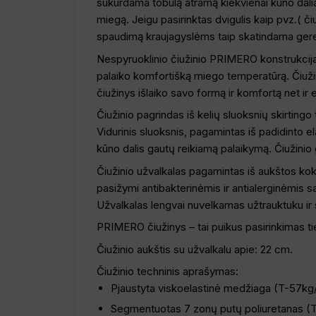
sukurdama tobulą atramą kiekvienai kūno daliai
miegą. Jeigu pasirinktas dvigulis kaip pvz.( 
spaudimą kraujagyslėms taip skatindama ger
Nespyruoklinio čiužinio PRIMERO konstrukcija 
palaiko komfortišką miego temperatūrą. Čiuž
čiužinys išlaiko savo formą ir komfortą net ir
Čiužinio pagrindas iš kelių sluoksnių skirting
Vidurinis sluoksnis, pagamintas iš padidinto el
kūno dalis gautų reikiamą palaikymą. Čiužini
Čiužinio užvalkalas pagamintas iš aukštos kok
pasižymi antibakterinėmis ir antialerginėmis sa
Užvalkalas lengvai nuvelkamas užtrauktuku ir
PRIMERO čiužinys – tai puikus pasirinkimas ti
Čiužinio aukštis su užvalkalu apie: 22 cm.
Čiužinio techninis aprašymas:
Pjaustyta viskoelastinė medžiaga (T-57kg
Segmentuotas 7 zonų putų poliuretanas (