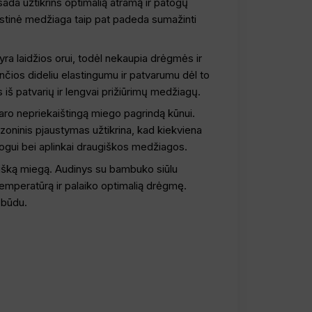
sada užtikrins optimalią atramą ir patogų
astinė medžiaga taip pat padeda sumažinti
ra laidžios orui, todėl nekaupia drėgmės ir
ios dideliu elastingumu ir patvarumu dėl to
 iš patvarių ir lengvai prižiūrimų medžiagų.
daro nepriekaištingą miego pagrindą kūnui.
 zoninis pjaustymas užtikrina, kad kiekviena
ogui bei aplinkai draugiškos medžiagos.
rtišką miegą. Audinys su bambuko siūlu
 temperatūrą ir palaiko optimalią drėgmę.
 būdu.