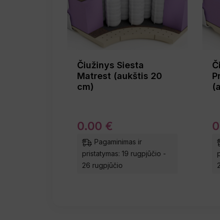
Čiužinys Siesta
Č
Matrest (aukštis 20
P
cm)
(
0
.
00
€
0
Pagaminimas ir
pristatymas: 19 rugpjūčio -
26 rugpjūčio