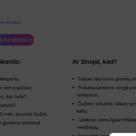
ime dovanas.
nkantis:
Ar žinojai, kad?
 ekspertu;
Tarpas tarp lovos grotelių 
i vien pojūčiais;
Prakaituojantiems vengti por
sintepono;
ks, kas tada?
Čiužinio viršutinis taškas spr
kaituoti?
kelio;
3 mėn. apversti čiužinį;
Lateksas viena ilgaamžiškia
o gerinimo atmintinė
medžiagų;
Spyruoklė, spyruoklei nelygu.