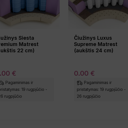
iužinys Siesta
Čiužinys Luxus
remium Matrest
Supreme Matrest
aukštis 22 cm)
(aukštis 24 cm)
.
00
€
0
.
00
€
Pagaminimas ir
Pagaminimas ir
pristatymas: 19 rugpjūčio -
pristatymas: 19 rugpjūčio -
26 rugpjūčio
26 rugpjūčio