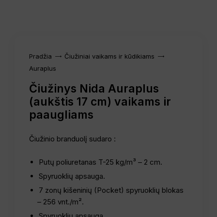
Pradžia
Čiužiniai vaikams ir kūdikiams
Auraplus
Čiužinys Nida Auraplus
(aukštis 17 cm) vaikams ir
paaugliams
Čiužinio branduolį sudaro :
Putų poliuretanas T-25 kg/m³ – 2 cm.
Spyruoklių apsauga.
7 zonų kišeninių (Pocket) spyruoklių blokas
– 256 vnt./m².
Spyruoklių apsauga.