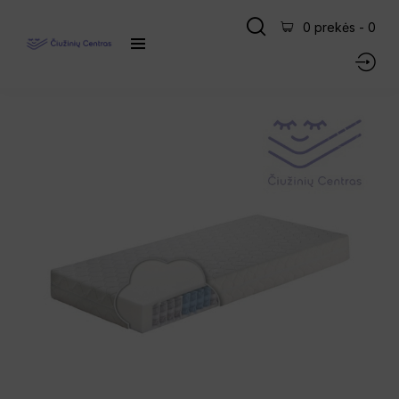
0 prekės
-
0