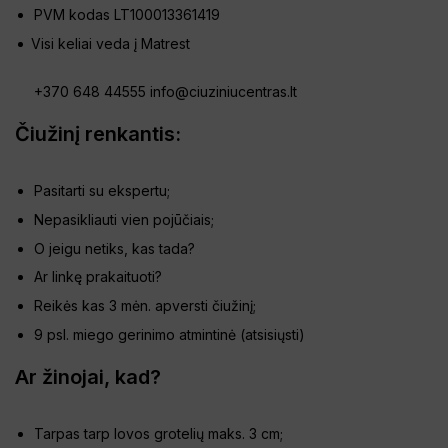
PVM kodas LT100013361419
Visi keliai veda į Matrest
+370 648 44555
info@ciuziniucentras.lt
Čiužinį renkantis:
Pasitarti su ekspertu;
Nepasikliauti vien pojūčiais;
O jeigu netiks, kas tada?
Ar linkę prakaituoti?
Reikės kas 3 mėn. apversti čiužinį;
9 psl. miego gerinimo atmintinė (
atsisiųsti
)
Ar žinojai, kad?
Tarpas tarp lovos grotelių maks. 3 cm;