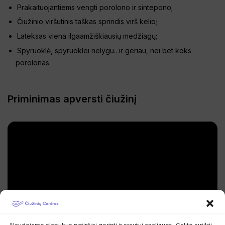
Prakaituojantiems vengti porolono ir sintepono;
Čiužinio viršutinis taškas sprindis virš kelio;
Lateksas viena ilgaamžiškiausių medžiagų;
Spyruoklė, spyruoklei nelygu.. ir geriau, nei bet koks
porolonas.
Priminimas apversti čiužinį