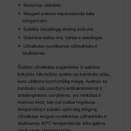
Kietumas: vidutinis.
Miegant judesiai nepersiduoda šalia
miegančiam.
Suteikia taisyklingą atramą stuburui.
Išskirtinai laidus orui, tvirtas ir elastingas.
Užvalkalas nuvelkamas užtrauktuku ir
skalbiamas.
Čiužinio užvalkalas pagamintas iš aukštos
kokybės trikotažinio audinio su bambuko siūlu,
kuris užtikrina komfortišką miegą. Audinys su
bambuko siūlu pasižymi antibakterinėmis ir
antialerginėmis savybėmis, yra minkštas ir
malonus liesti, taip pat puikiai reguliuoja
temperatūrą ir palaiko optimalią drėgmę.
Užvalkalas lengvai nuvelkamas užtrauktuku ir
skalbiamas 40°C temperatūroje arba galima
valyti sausu cheminiu būdu.