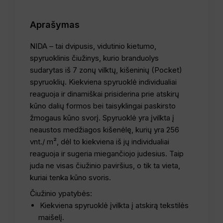
Aprašymas
NIDA – tai dvipusis, vidutinio kietumo,
spyruoklinis čiužinys, kurio branduolys
sudarytas iš 7 zonų vilktų, kišeninių (Pocket)
spyruoklių. Kiekviena spyruoklė individualiai
reaguoja ir dinamiškai prisiderina prie atskirų
kūno dalių formos bei taisyklingai paskirsto
žmogaus kūno svorį. Spyruoklė yra įvilkta į
neaustos medžiagos kišenėlę, kurių yra 256
vnt./ m², dėl to kiekviena iš jų individualiai
reaguoja ir sugeria miegančiojo judesius. Taip
juda ne visas čiužinio paviršius, o tik ta vieta,
kuriai tenka kūno svoris.
Čiužinio ypatybės:
Kiekviena spyruoklė įvilkta į atskirą tekstilės
maišelį.