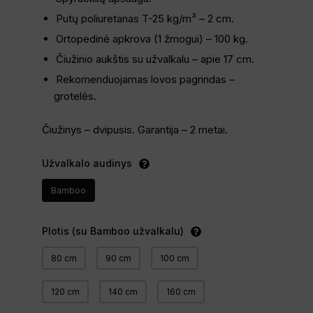
Putų poliuretanas T-25 kg/m³ – 2 cm.
Ortopedinė apkrova (1 žmogui) – 100 kg.
Čiužinio aukštis su užvalkalu – apie 17 cm.
Rekomenduojamas lovos pagrindas –
grotelės.
Čiužinys – dvipusis. Garantija – 2 metai.
Užvalkalo audinys
Bamboo
Plotis (su Bamboo užvalkalu)
80 cm
90 cm
100 cm
120 cm
140 cm
160 cm