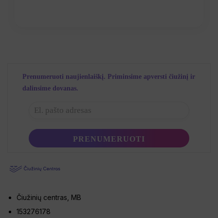
Prenumeruoti naujienlaiškį. Priminsime apversti čiužinį ir
dalinsime dovanas.
Čiužinių centras, MB
153276178