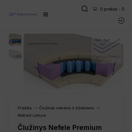
0 prekės
-
0
Pradžia
Čiužiniai vaikams ir kūdikiams
Matrest Lietuva
Čiužinys Nefele Premium