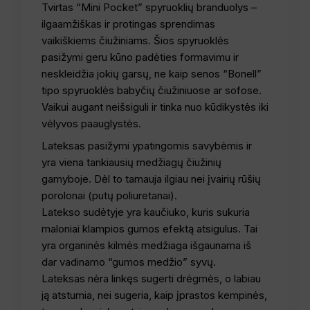
Tvirtas “Mini Pocket” spyruoklių branduolys –
ilgaamžiškas ir protingas sprendimas
vaikiškiems čiužiniams. Šios spyruoklės
pasižymi geru kūno padėties formavimu ir
neskleidžia jokių garsų, ne kaip senos “Bonell”
tipo spyruoklės babyčių čiužiniuose ar sofose.
Vaikui augant neišsiguli ir tinka nuo kūdikystės iki
vėlyvos paauglystės.
Lateksas pasižymi ypatingomis savybėmis ir
yra viena tankiausių medžiagų čiužinių
gamyboje. Dėl to tarnauja ilgiau nei įvairių rūšių
porolonai (putų poliuretanai).
Latekso sudėtyje yra kaučiuko, kuris sukuria
maloniai klampios gumos efektą atsigulus. Tai
yra organinės kilmės medžiaga išgaunama iš
dar vadinamo “gumos medžio” syvų.
Lateksas nėra linkęs sugerti drėgmės, o labiau
ją atstumia, nei sugeria, kaip įprastos kempinės,