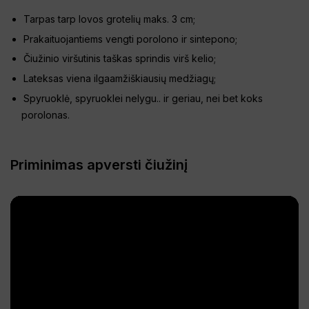
Tarpas tarp lovos grotelių maks. 3 cm;
Prakaituojantiems vengti porolono ir sintepono;
Čiužinio viršutinis taškas sprindis virš kelio;
Lateksas viena ilgaamžiškiausių medžiagų;
Spyruoklė, spyruoklei nelygu.. ir geriau, nei bet koks
porolonas.
Priminimas apversti čiužinį