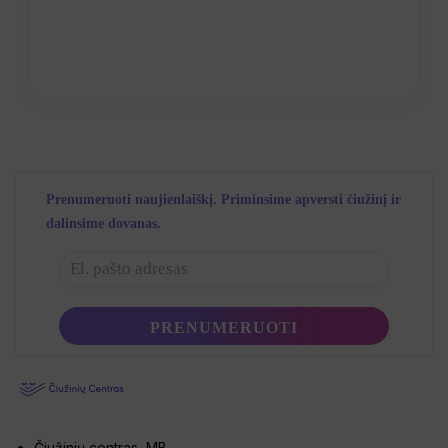
Prenumeruoti naujienlaiškį. Priminsime apversti čiužinį ir
dalinsime dovanas.
Čiužinių centras, MB