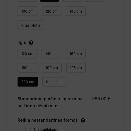
100 cm
120 cm
140 cm
Kitas plotis
Ilgis
120 cm
140 cm
160 cm
180 cm
190 cm
195 cm
200 cm
Kitas ilgis
388.00 €
Standartinio pločio ir ilgio kaina
su Linen užvalkalu:
Reikia nestandartinės formos
Ne stačiakampis