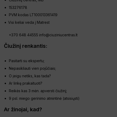
153276178
PVM kodas LT100013361419
Visi keliai veda į Matrest
+370 648 44555
info@ciuziniucentras.lt
Čiužinį renkantis:
Pasitarti su ekspertu;
Nepasikliauti vien pojūčiais;
O jeigu netiks, kas tada?
Ar linkę prakaituoti?
Reikės kas 3 mėn. apversti čiužinį;
9 psl. miego gerinimo atmintinė (
atsisiųsti
)
Ar žinojai, kad?