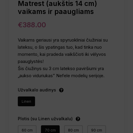
Matrest (aukštis 14 cm)
vaikams ir paaugliams
€
388.00
Vaikams geriausi yra spyruokliniai čiužiniai su
lateksu, o šis ypatingas tuo, kad tinka nuo
momento, kai pradeda vaikščioti iki vėlyvos
paauglystės!
Šis čiužinys su 3 cm latekso paviršiumi yra
„aukso viduriukas” Nefele modelių serijoje.
Užvalkalo audinys
Linen
Plotis (su Linen užvalkalu)
60 cm
70 cm
80 cm
90 cm