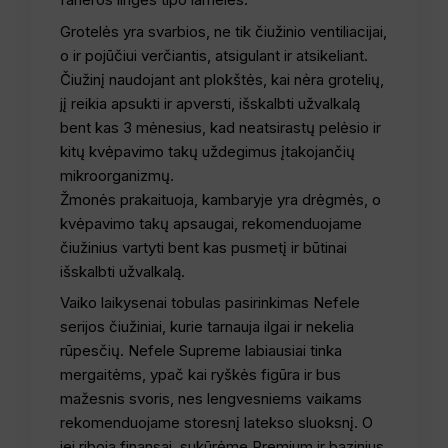
Grotelės yra svarbios, ne tik čiužinio ventiliacijai,
o ir pojūčiui verčiantis, atsigulant ir atsikeliant.
Čiužinį naudojant ant plokštės, kai nėra grotelių,
jį reikia apsukti ir apversti, išskalbti užvalkalą
bent kas 3 mėnesius, kad neatsirastų pelėsio ir
kitų kvėpavimo takų uždegimus įtakojančių
mikroorganizmų.
Žmonės prakaituoja, kambaryje yra drėgmės, o
kvėpavimo takų apsaugai, rekomenduojame
čiužinius vartyti bent kas pusmetį ir būtinai
išskalbti užvalkalą.
Vaiko laikysenai tobulas pasirinkimas Nefele
serijos čiužiniai, kurie tarnauja ilgai ir nekelia
rūpesčių. Nefele Supreme labiausiai tinka
mergaitėms, ypač kai ryškės figūra ir bus
mažesnis svoris, nes lengvesniems vaikams
rekomenduojame storesnį latekso sluoksnį. O
jei riboja finansai, sukūrėme Premium ir bazinius