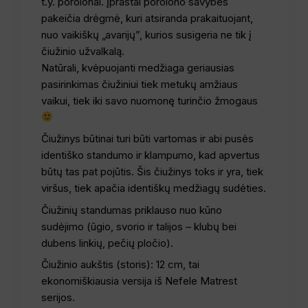
t.y. porolonai. Įprastai porolono savybes
pakeičia drėgmė, kuri atsiranda prakaituojant,
nuo vaikiškų „avarijų”, kurios susigeria ne tik į
čiužinio užvalkalą.
Natūrali, kvėpuojanti medžiaga geriausias
pasirinkimas čiužiniui tiek metukų amžiaus
vaikui, tiek iki savo nuomonę turinčio žmogaus
Čiužinys būtinai turi būti vartomas ir abi pusės
identiško standumo ir klampumo, kad apvertus
būtų tas pat pojūtis. Šis čiužinys toks ir yra, tiek
viršus, tiek apačia identiškų medžiagų sudėties.
Čiužinių standumas priklauso nuo kūno
sudėjimo (ūgio, svorio ir talijos – klubų bei
dubens linkių, pečių pločio).
Čiužinio aukštis (storis): 12 cm, tai
ekonomiškiausia versija iš Nefele Matrest
serijos.