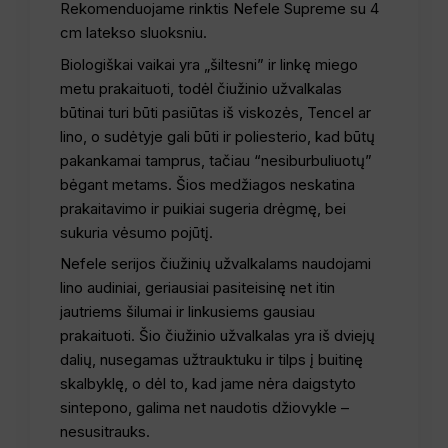
Rekomenduojame rinktis Nefele Supreme su 4
cm latekso sluoksniu.
Biologiškai vaikai yra „šiltesni” ir linkę miego
metu prakaituoti, todėl čiužinio užvalkalas
būtinai turi būti pasiūtas iš viskozės, Tencel ar
lino, o sudėtyje gali būti ir poliesterio, kad būtų
pakankamai tamprus, tačiau “nesiburbuliuotų”
bėgant metams. Šios medžiagos neskatina
prakaitavimo ir puikiai sugeria drėgmę, bei
sukuria vėsumo pojūtį.
Nefele serijos čiužinių užvalkalams naudojami
lino audiniai, geriausiai pasiteisinę net itin
jautriems šilumai ir linkusiems gausiau
prakaituoti. Šio čiužinio užvalkalas yra iš dviejų
dalių, nusegamas užtrauktuku ir tilps į buitinę
skalbyklę, o dėl to, kad jame nėra daigstyto
sintepono, galima net naudotis džiovykle –
nesusitrauks.