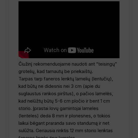
Čiužinį rekomenduojame naudoti ant “teisingų”
grotelių, kad tarnautų be priekaištų.
Tarpas tarp faneros lenktų lamelių (lentučių),
kad būtų ne didesnis nei 3 cm (apie du
suglaustus rankos pirštus), o pačios lamelės,
kad nelūžtų būtų 5-6 cm pločio ir bent 1 cm
storio. Įprastai lovų gamintojai lameles
(lenteles) deda 8 mm ir plonesnes, o tokios
laikui bėgant praranda savo standumą ir net
sulūžta. Geriausia rinktis 12 mm storio lenktas
faneros lingės tipo lameles.